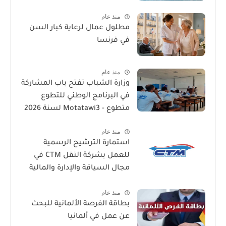
منذ عام
مطلول عمال لرعاية كبار السن
في فرنسا
منذ عام
وزارة الشباب تفتح باب المشاركة
في البرنامج الوطني للتطوع
متطوع - Motatawi3 لسنة 2026
منذ عام
استمارة الترشيح الرسمية
للعمل بشركة النقل CTM في
مجال السياقة والإدارة والمالية
والمحاسبة والاستقبال 2026
منذ عام
بطاقة الفرصة الألمانية للبحث
عن عمل في ألمانيا